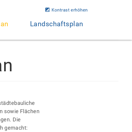
Kontrast erhöhen
lan
Landschaftsplan
an
 städtebauliche
en sowie Flächen
agen. Die
ch gemacht: