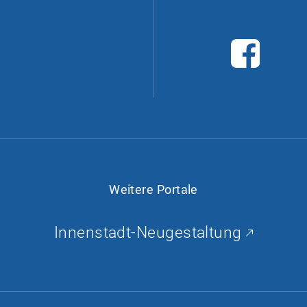
F
a
c
e
b
o
o
k
Weitere Portale
Innenstadt-Neugestaltung